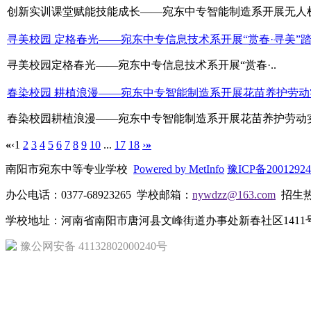
创新实训课堂赋能技能成长——宛东中专智能制造系开展无人机
寻美校园 定格春光——宛东中专信息技术系开展“赏春·寻美”
寻美校园定格春光——宛东中专信息技术系开展“赏春·..
春染校园 耕植浪漫——宛东中专智能制造系开展花苗养护劳动
春染校园耕植浪漫——宛东中专智能制造系开展花苗养护劳动实
«
‹
1
2
3
4
5
6
7
8
9
10
...
17
18
›
»
南阳市宛东中等专业学校
Powered by MetInfo
豫ICP备2001292
办公电话：0377-68923265 学校邮箱：
nywdzz@163.com
招生热线
学校地址：河南省南阳市唐河县文峰街道办事处新春社区1411号 
豫公网安备 41132802000240号