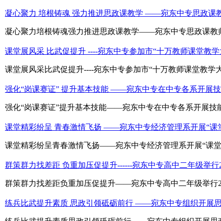
凝心聚力 培根铸魂 强力推进思政课教学 ——宛东中专思政
凝心聚力培根铸魂强力推进思政课教学——宛东中专思政课教师
课堂展风采 比武促提升 ----宛东中专参加市“十万教师课堂教
课堂展风采比武促提升----宛东中专参加市“十万教师课堂教学
强化“岗课赛证” 提升基本技能 ——宛东中专在中专各系开展
强化“岗课赛证”提升基本技能——宛东中专在中专各系开展技
课堂精彩纷呈 青春激情飞扬 ——宛东中专经济管理系开展“课
课堂精彩纷呈青春激情飞扬——宛东中专经济管理系开展“课堂
群策群力找差距 负重加压促提升------宛东中专高中二年级举
群策群力找差距负重加压促提升——宛东中专高中二年级举行20
练兵比武提升素质 思政引领砥砺前行 ——宛东中专组织开展思