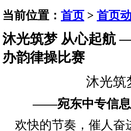
当前位置：
首页
>
首页
沐光筑梦 从心起航 
办韵律操比赛
沐光筑
——宛东中专信息
欢快的节奏，催人奋