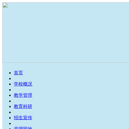
首页
学校概况
教学管理
教育科研
招生宣传
党团园地