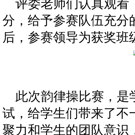
评委老师们认真观看
分，给予参赛队伍充分
后，参赛领导为获奖班
此次韵律操比赛，是
试，给学生们带来了不
聚力和学生的团队意识